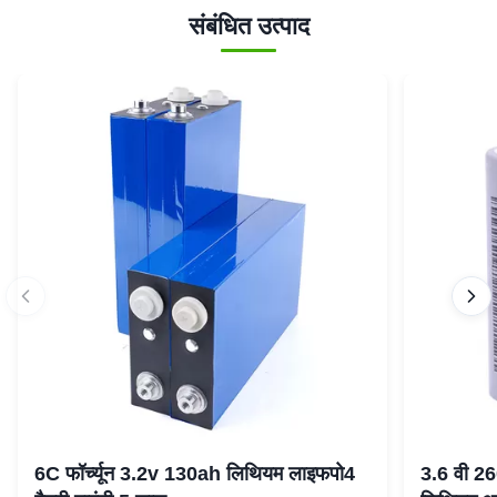
संबंधित उत्पाद
6C फॉर्च्यून 3.2v 130ah लिथियम लाइफपो4
3.6 वी 2