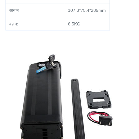
आयाम
107.3*75.4*285mm
वज़न:
6.5KG