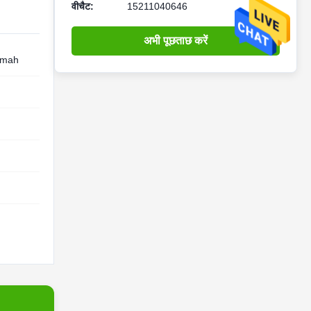
वीचैट:
15211040646
अभी पूछताछ करें
0mah