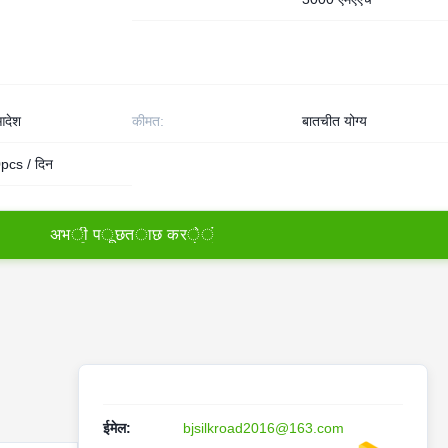
देश
कीमत:
बातचीत योग्य
cs / दिन
अ
भ
ी
प
ू
छ
त
ा
छ
क
र
े
ं
ईमेल:
bjsilkroad2016@163.com