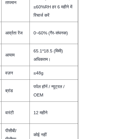
तापमान
≤60%RH हर 6 महीने में
रिचार्ज करें
आर्द्रता रेंज
0~60% (गैर-संघनक)
65.1*18.5 (मिमी)
आयाम
अधिकतम।
वज़न
≤48g
पर्पल हॉर्न / न्यूट्रल /
ब्रांड
OEM
वारंटी
12 महीने
पीसीबी/
कोई नहीं