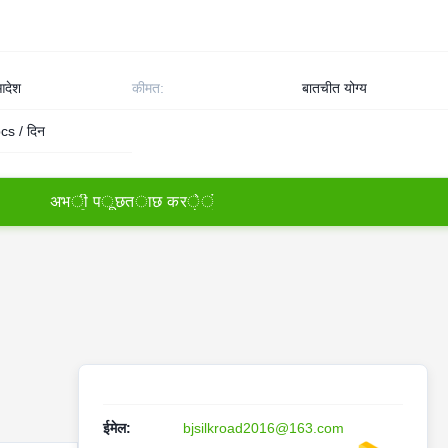
देश
कीमत:
बातचीत योग्य
s / दिन
अ
भ
ी
प
ू
छ
त
ा
छ
क
र
े
ं
ईमेल:
bjsilkroad2016@163.com