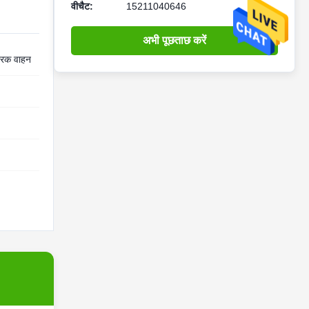
वीचैट:
15211040646
अभी पूछताछ करें
्रिक वाहन