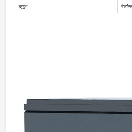
ब्लूटूथ
वैकल्प