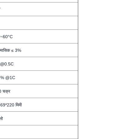
V
C~60°C
मासिक ≤ 3%
@0.5C
9% @1C
 चक्र
69*220 मिमी
लो