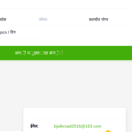
देश
कीमत:
बातचीत योग्य
cs / दिन
अ
भ
ी
प
ू
छ
त
ा
छ
क
र
े
ं
ईमेल:
bjsilkroad2016@163.com