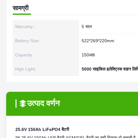
सामग्री
Warranty::
5 साल
Battery Size::
522*269*220mm
Capacity:
150आह
High Light:
5000 साइकिल इलेक्ट्रिक वाहन लिथ
उत्पाद वर्णन
25.6V 150Ah LiFePO4 बैटरी
यह 25.6V 150Ah LFP बैटरी AGM/GEL बैटरी का सही विकल्प हो सकती है, PKE