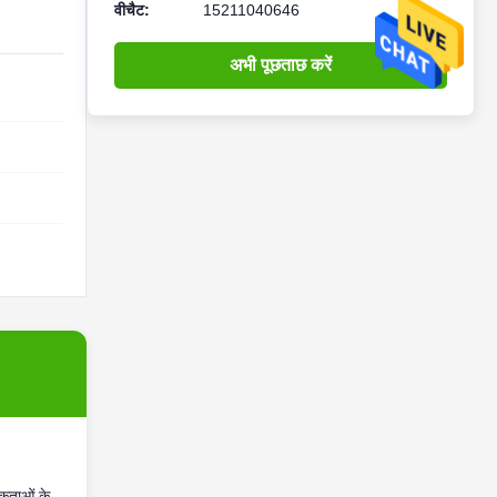
वीचैट:
15211040646
अभी पूछताछ करें
कताओं के