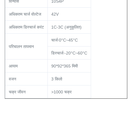
विन्यास
10S4P
अधिकतम चार्ज वोल्टेज
42V
अधिकतम डिस्चार्ज करंट
1C-3C (अनुकूलित)
चार्जः0°C~45°C
परिचालन तापमान
डिस्चार्जः-20°C~60°C
आयाम
90*92*365 मिमी
वजन
3 किलो
चक्र जीवन
>1000 चक्र