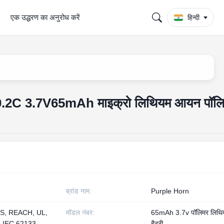
एक उद्धरण का अनुरोध करें
हिन्दी
ए 0.2C 3.7V65mAh माइक्रो लिथियम आयन पॉल
ब्रांड नाम:
Purple Horn
S, REACH, UL,
मॉडल नंबर:
65mAh 3.7v पॉलिमर लिथि
, IEC 62133
बैटरी