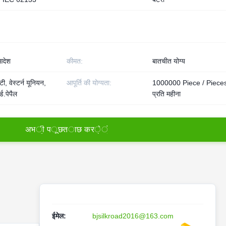
देश
कीमत:
बातचीत योग्य
ी, वेस्टर्न यूनियन,
आपूर्ति की योग्यता:
1000000 Piece / Piece
्ड.पेपैल
प्रति महीना
अ
भ
ी
प
ू
छ
त
ा
छ
क
र
े
ं
ईमेल:
bjsilkroad2016@163.com