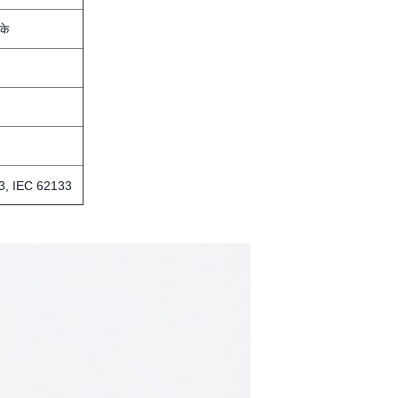
के
3, IEC 62133