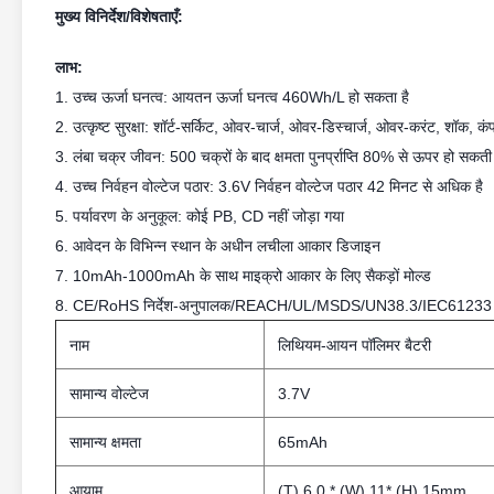
मुख्य विनिर्देश/विशेषताएँ:
लाभ:
1. उच्च ऊर्जा घनत्व: आयतन ऊर्जा घनत्व 460Wh/L हो सकता है
2. उत्कृष्ट सुरक्षा: शॉर्ट-सर्किट, ओवर-चार्ज, ओवर-डिस्चार्ज, ओवर-करंट, शॉक, क
3. लंबा चक्र जीवन: 500 चक्रों के बाद क्षमता पुनर्प्राप्ति 80% से ऊपर हो सकती 
4. उच्च निर्वहन वोल्टेज पठार: 3.6V निर्वहन वोल्टेज पठार 42 मिनट से अधिक है
5. पर्यावरण के अनुकूल: कोई PB, CD नहीं जोड़ा गया
6. आवेदन के विभिन्न स्थान के अधीन लचीला आकार डिजाइन
7. 10mAh-1000mAh के साथ माइक्रो आकार के लिए सैकड़ों मोल्ड
8. CE/RoHS निर्देश-अनुपालक/REACH/UL/MSDS/UN38.3/IEC61233
नाम
लिथियम-आयन पॉलिमर बैटरी
सामान्य वोल्टेज
3.7V
सामान्य क्षमता
65mAh
आयाम
(T) 6.0 * (W) 11* (H) 15mm