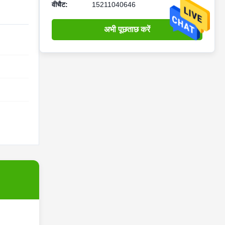
वीचैट:
15211040646
अभी पूछताछ करें