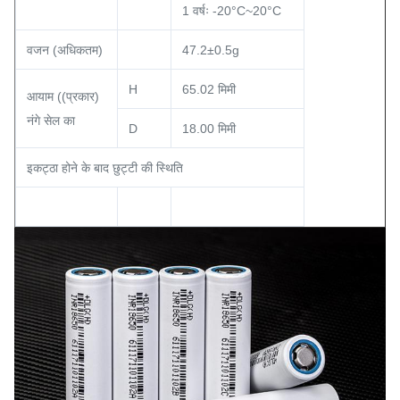
1 वर्षः -20°C~20°C
वजन (अधिकतम)
47.2±0.5g
H
65.02 मिमी
आयाम ((प्रकार)
नंगे सेल का
D
18.00 मिमी
इकट्ठा होने के बाद छुट्टी की स्थिति