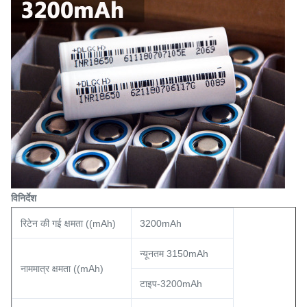
विनिर्देश
रिटेन की गई क्षमता ((mAh)
3200mAh
न्यूनतम 3150mAh
नाममात्र क्षमता ((mAh)
टाइप-3200mAh