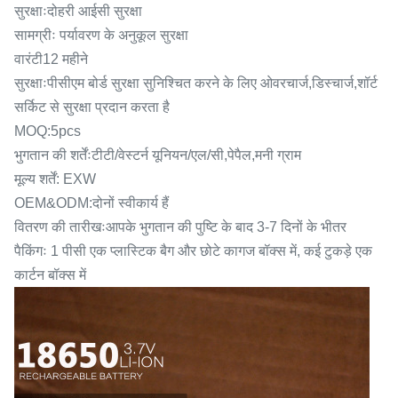
सुरक्षाःदोहरी आईसी सुरक्षा
सामग्रीः पर्यावरण के अनुकूल सुरक्षा
वारंटी12 महीने
सुरक्षाःपीसीएम बोर्ड सुरक्षा सुनिश्चित करने के लिए ओवरचार्ज,डिस्चार्ज,शॉर्ट
सर्किट से सुरक्षा प्रदान करता है
MOQ:5pcs
भुगतान की शर्तेंःटीटी/वेस्टर्न यूनियन/एल/सी,पेपैल,मनी ग्राम
मूल्य शर्तें: EXW
OEM&ODM:दोनों स्वीकार्य हैं
वितरण की तारीखःआपके भुगतान की पुष्टि के बाद 3-7 दिनों के भीतर
पैकिंगः 1 पीसी एक प्लास्टिक बैग और छोटे कागज बॉक्स में, कई टुकड़े एक
कार्टन बॉक्स में