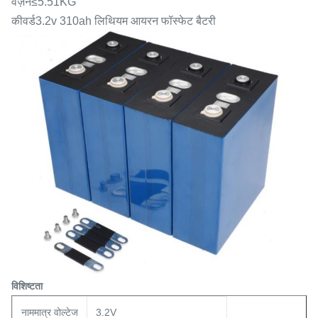
वज़न≤5.51KG
कीवर्ड3.2v 310ah लिथियम आयरन फॉस्फेट बैटरी
विशिष्टता
नाममात्र वोल्टेज
3.2V