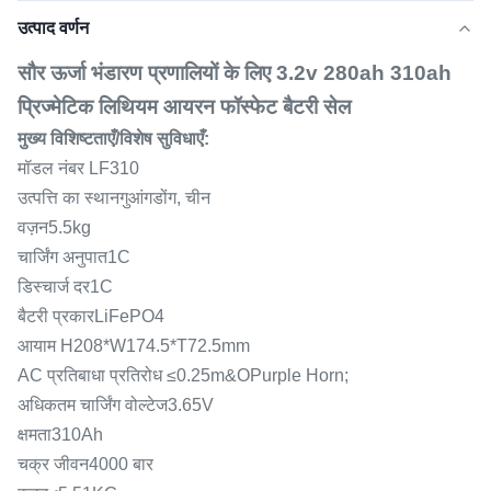
उत्पाद वर्णन
सौर ऊर्जा भंडारण प्रणालियों के लिए 3.2v 280ah 310ah
प्रिज्मेटिक लिथियम आयरन फॉस्फेट बैटरी सेल
मुख्य विशिष्टताएँ/विशेष सुविधाएँ:
मॉडल नंबर LF310
उत्पत्ति का स्थानगुआंगडोंग, चीन
वज़न5.5kg
चार्जिंग अनुपात1C
डिस्चार्ज दर1C
बैटरी प्रकारLiFePO4
आयाम H208*W174.5*T72.5mm
AC प्रतिबाधा प्रतिरोध ≤0.25m&OPurple Horn;
अधिकतम चार्जिंग वोल्टेज3.65V
क्षमता310Ah
चक्र जीवन4000 बार