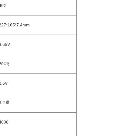
40ए
227*165*7.4mm
3.65V
20आह
2.5V
3.2 वी
4000