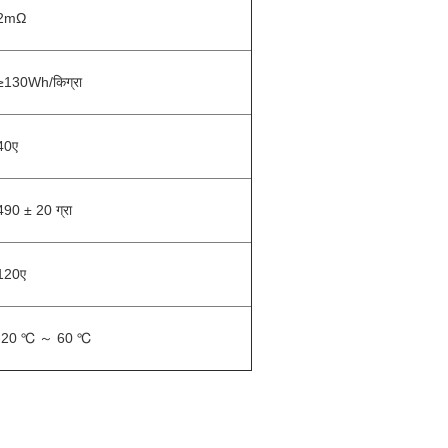
2mΩ
≥130Wh/किग्रा
40ए
490 ± 20 ग्रा
120ए
-20 ℃ ～ 60 ℃