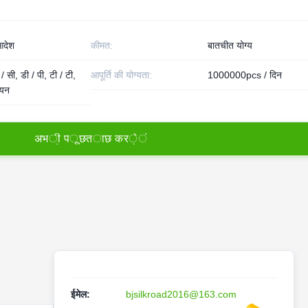
देश
कीमत:
बातचीत योग्य
/ सी, डी / पी, टी / टी,
आपूर्ति की योग्यता:
1000000pcs / दिन
नियन
अ
भ
ी
प
ू
छ
त
ा
छ
क
र
े
ं
ईमेल:
bjsilkroad2016@163.com