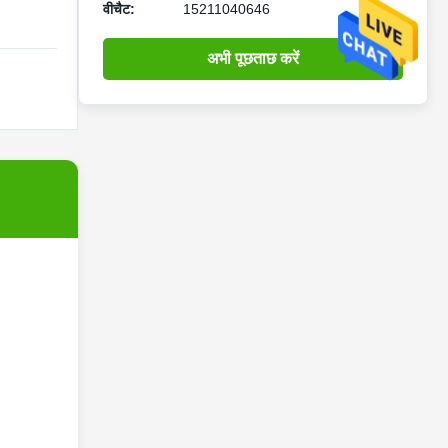
वीचैट:
15211040646
अभी पूछताछ करें