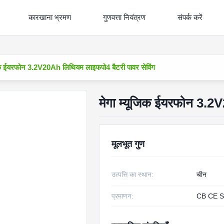
कारखाना भ्रमण
गुणवत्ता नियंत्रण
संपर्क करें
जिक ईयरफोन 3.2V20Ah लिथियम लाइफपो4 बैटरी पावर सेविंग
मेगा म्यूजिक ईयरफोन 3.2
मूलभूत गुण
उत्पत्ति का स्थान:
चीन
प्रमाणन:
CB CE S